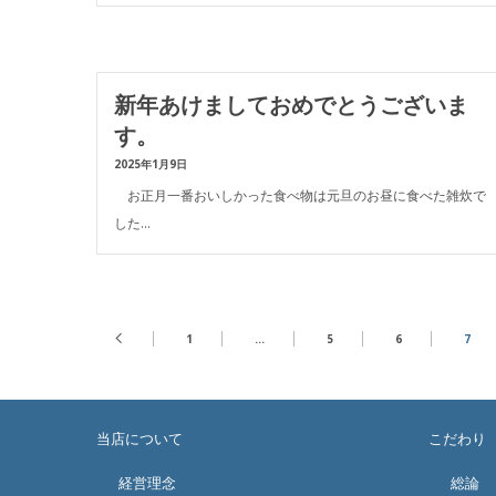
新年あけましておめでとうございま
す。
2025年1月9日
お正月一番おいしかった食べ物は元旦のお昼に食べた雑炊で
した…
1
…
5
6
7
当店について
こだわり
経営理念
総論