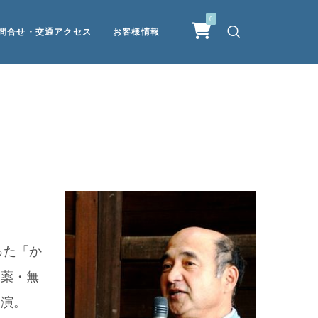
0
問合せ・交通アクセス
お客様情報
った「か
農薬・無
出演。