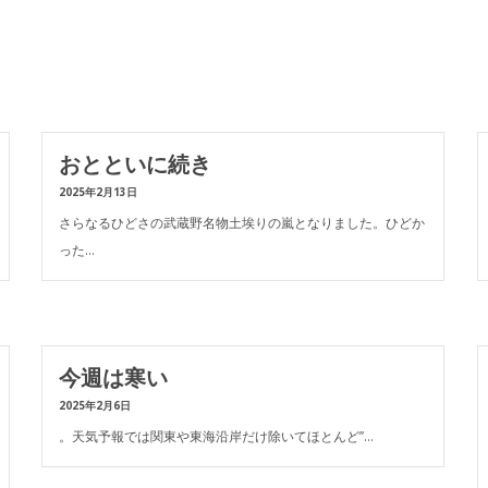
おとといに続き
2025年2月13日
さらなるひどさの武蔵野名物土埃りの嵐となりました。ひどか
った…
今週は寒い
2025年2月6日
。天気予報では関東や東海沿岸だけ除いてほとんど”…