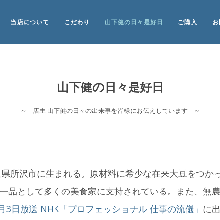
当店について
こだわり
山下健の日々是好日
ご購入
お
山下健の日々是好日
～ 店主 山下健の日々の出来事を皆様にお伝えしています ～
埼玉県所沢市に生まれる。原材料に希少な在来大豆をつか
一品として多くの美食家に支持されている。また、無
年4月3日放送 NHK「プロフェッショナル 仕事の流儀」
に