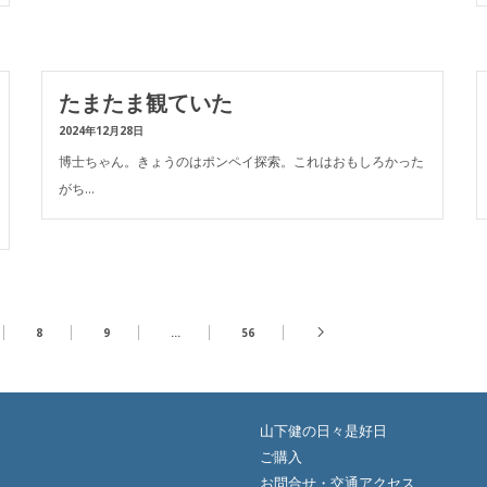
たまたま観ていた
2024年12月28日
博士ちゃん。きょうのはポンペイ探索。これはおもしろかった
がち…
8
9
…
56
山下健の日々是好日
ご購入
お問合せ・交通アクセス