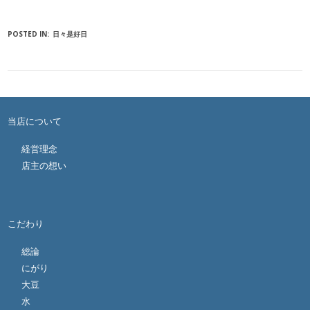
POSTED IN:
日々是好日
当店について
経営理念
店主の想い
こだわり
総論
にがり
大豆
水