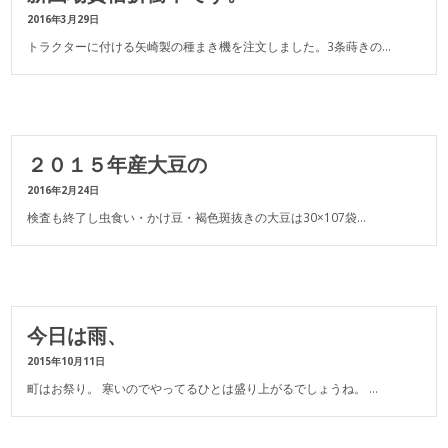
2016年3月29日
トラクターに付ける矢崎製の種まき機を注文しました。3条蒔きの…
２０１５年産大豆の
2016年2月24日
検査も終了し虫食い・かけ豆・褐色斑抜きの大豆は30×107袋…
今日は雨、
2015年10月11日
町はお祭り。 寒いのでやってるひとは盛り上がるでしょうね。 …