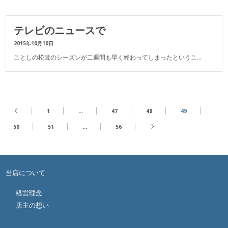
テレビのニュースで
2015年10月10日
ことしの松茸のシーズンが二週間も早く終わってしまったというこ…
1
…
47
48
49
50
51
…
56
当店について
経営理念
店主の想い