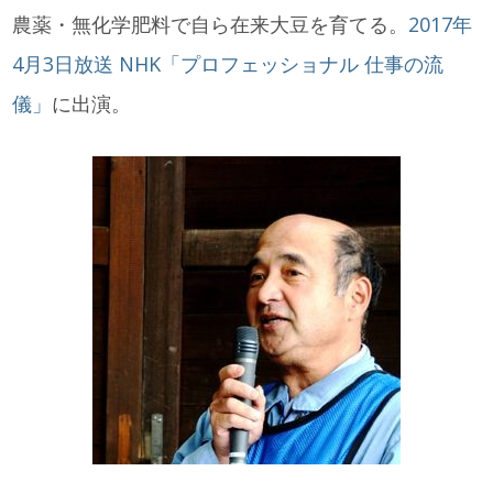
農薬・無化学肥料で自ら在来大豆を育てる。
2017年
4月3日放送 NHK「プロフェッショナル 仕事の流
儀」
に出演。