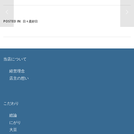
POSTED IN:
日々是好日
当店について
経営理念
店主の想い
こだわり
総論
にがり
大豆