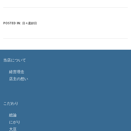
POSTED IN:
日々是好日
当店について
経営理念
店主の想い
こだわり
総論
にがり
大豆